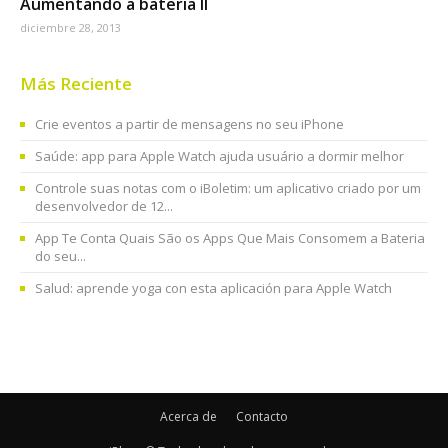
Aumentando a bateria II
diciembre 28, 2013
Más Reciente
Crie eventos a partir de mensagens no seu iPhone
Saúde: app para Apple Watch ajuda usuário a dormir melhor
Controle suas notas com o iBoletim: um aplicativo criado por um
desenvolvedor de 12...
App Te Conta Quais São os Apps Que Mais Consomem a Bateria
do seu...
Salud: aprende yoga con esta aplicación para Apple Watch
Acerca de
Contacto