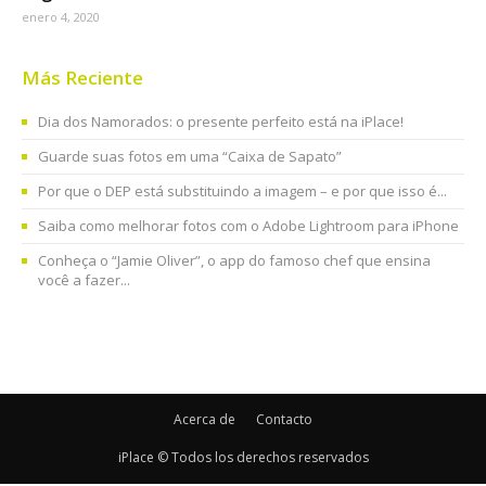
enero 4, 2020
Más Reciente
Dia dos Namorados: o presente perfeito está na iPlace!
Guarde suas fotos em uma “Caixa de Sapato”
Por que o DEP está substituindo a imagem – e por que isso é...
Saiba como melhorar fotos com o Adobe Lightroom para iPhone
Conheça o “Jamie Oliver”, o app do famoso chef que ensina
você a fazer...
Acerca de
Contacto
iPlace © Todos los derechos reservados