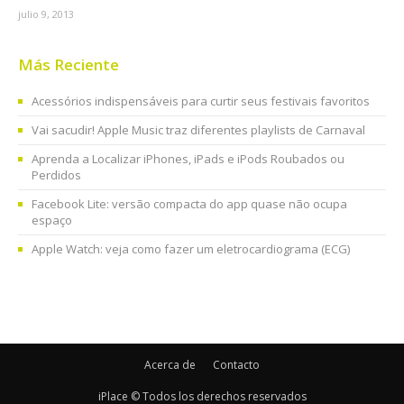
julio 9, 2013
Más Reciente
Acessórios indispensáveis para curtir seus festivais favoritos
Vai sacudir! Apple Music traz diferentes playlists de Carnaval
Aprenda a Localizar iPhones, iPads e iPods Roubados ou
Perdidos
Facebook Lite: versão compacta do app quase não ocupa
espaço
Apple Watch: veja como fazer um eletrocardiograma (ECG)
Acerca de
Contacto
iPlace © Todos los derechos reservados