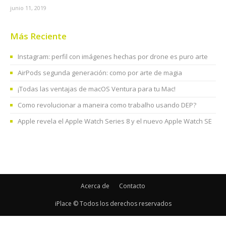
junio 11, 2019
Más Reciente
Instagram: perfil con imágenes hechas por drone es puro arte
AirPods segunda generación: como por arte de magia
¡Todas las ventajas de macOS Ventura para tu Mac!
Como revolucionar a maneira como trabalho usando DEP?
Apple revela el Apple Watch Series 8 y el nuevo Apple Watch SE
Acerca de
Contacto
iPlace © Todos los derechos reservados