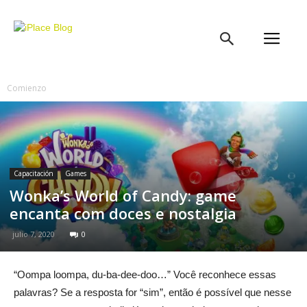
iPlace
Blog
Comienzo
Capacitación
Games
Wonka’s World of Candy: game
encanta com doces e nostalgia
julio 7, 2020
0
“Oompa loompa, du-ba-dee-doo…” Você reconhece essas
palavras? Se a resposta for “sim”, então é possível que nesse