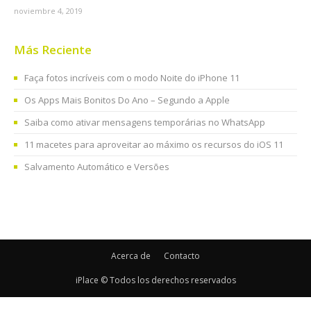
noviembre 4, 2019
Más Reciente
Faça fotos incríveis com o modo Noite do iPhone 11
Os Apps Mais Bonitos Do Ano – Segundo a Apple
Saiba como ativar mensagens temporárias no WhatsApp
11 macetes para aproveitar ao máximo os recursos do iOS 11
Salvamento Automático e Versões
Acerca de
Contacto
iPlace © Todos los derechos reservados