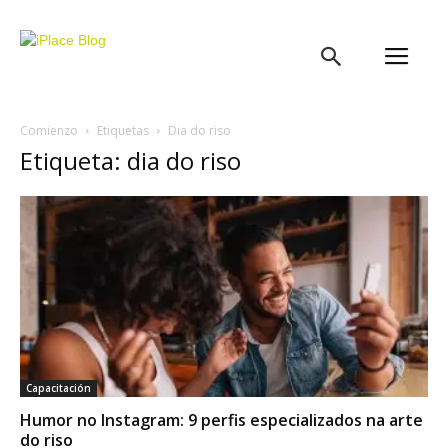
iPlace
Blog
Comienzo
Etiquetas
Dia do riso
Etiqueta: dia do riso
Capacitación
Humor no Instagram: 9 perfis especializados na arte
do riso