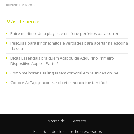
noviembre 6, 2019
Más Reciente
Entre no ritmo! Uma playlist e um fone perfeitos para correr
Películas para iPhone: mitos e verdades para acertar na escolha
da sua
Dicas Essenciais pra quem Acabou de Adquirir o Primeiro
Dispositivo Apple – Parte 2
Como melhorar sua linguagem corporal em reuniões online
Conocé AirTag: ¡encontrar objetos nunca fue tan fácil!
Acerca de
Contacto
iPlace © Todos los derechos reservados