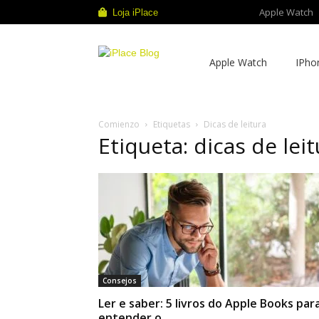
Apple Watch
Loja iPlace
iPlace
Apple Watch
IPho
Blog
Comienzo
Etiquetas
Dicas de leitura
Etiqueta: dicas de lei
Consejos
Ler e saber: 5 livros do Apple Books par
entender o...