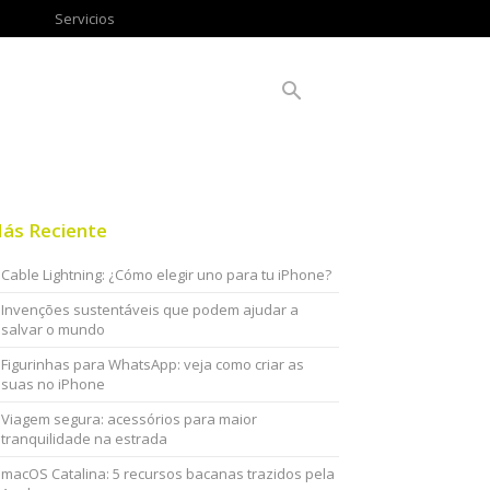
Servicios
ás Reciente
Cable Lightning: ¿Cómo elegir uno para tu iPhone?
Invenções sustentáveis que podem ajudar a
salvar o mundo
Figurinhas para WhatsApp: veja como criar as
suas no iPhone
Viagem segura: acessórios para maior
tranquilidade na estrada
macOS Catalina: 5 recursos bacanas trazidos pela