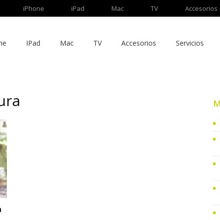
iPhone
iPad
Mac
TV
Accesorios
ne
IPad
Mac
TV
Accesorios
Servicios
tura
M
a