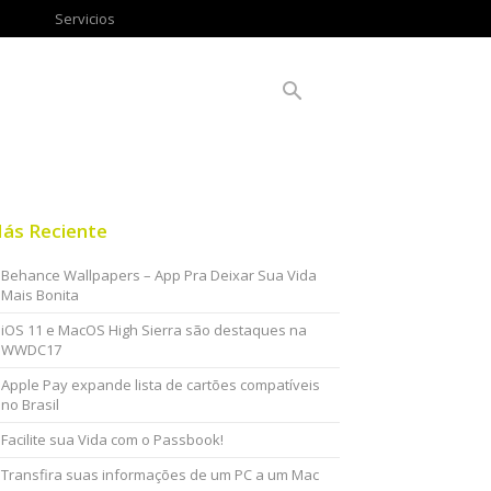
Servicios
ás Reciente
Behance Wallpapers – App Pra Deixar Sua Vida
Mais Bonita
iOS 11 e MacOS High Sierra são destaques na
WWDC17
Apple Pay expande lista de cartões compatíveis
no Brasil
Facilite sua Vida com o Passbook!
Transfira suas informações de um PC a um Mac