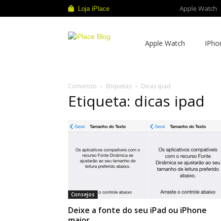
Apple Watch
Loja iPlace
iPlace
Apple Watch
IPho
Blog
Comienzo
Etiquetas
Dicas ipad
Etiqueta: dicas ipad
Consejos
Deixe a fonte do seu iPad ou iPhone
maior