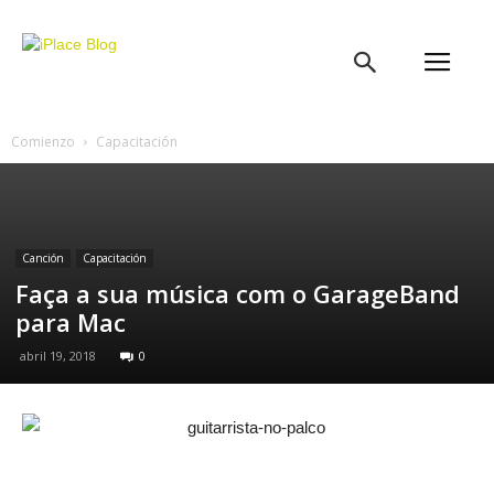
iPlace
Blog
Comienzo
Capacitación
Canción
Capacitación
Faça a sua música com o GarageBand
para Mac
abril 19, 2018
0