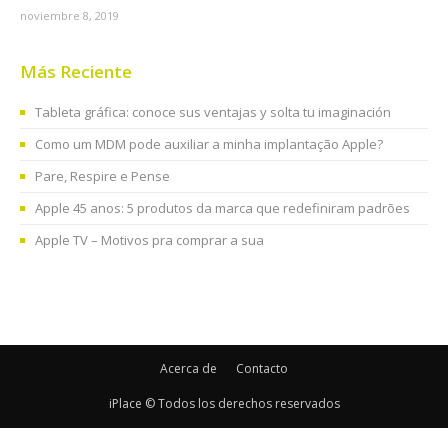
noviembre 8, 2019
Más Reciente
Tableta gráfica: conoce sus ventajas y solta tu imaginación
Como um MDM pode auxiliar a minha implantação Apple?
Pare, Respire e Pense
Apple 45 anos: 5 produtos da marca que redefiniram padrões
Apple TV – Motivos pra comprar a sua
Acerca de
Contacto
iPlace © Todos los derechos reservados