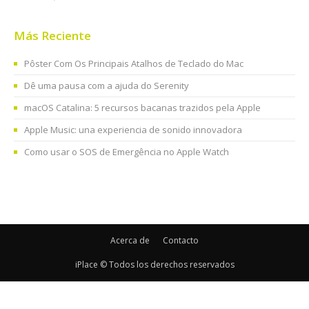
Más Reciente
Pôster Com Os Principais Atalhos de Teclado do Mac
Dê uma pausa com a ajuda do Serenity
macOS Catalina: 5 recursos bacanas trazidos pela Apple
Apple Music: una experiencia de sonido innovadora
Como usar o SOS de Emergência no Apple Watch
Acerca de
Contacto
iPlace © Todos los derechos reservados