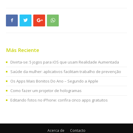
Más Reciente
Divirta-se: 5 jogos para iOS que usam Realidade Aumentada
Saúde da mulher: aplicativos facilitam trabalho de prevenção
Os Apps Mais Bonitos Do Ano – Segundo a Apple
Como fazer um projetor de hologramas
Editando fotos no iPhone: confira cinco apps gratuitos
Acerca de
Contacto