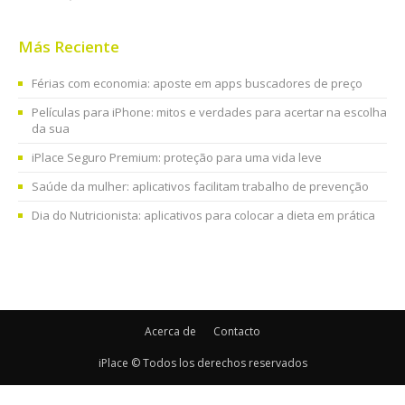
Más Reciente
Férias com economia: aposte em apps buscadores de preço
Películas para iPhone: mitos e verdades para acertar na escolha
da sua
iPlace Seguro Premium: proteção para uma vida leve
Saúde da mulher: aplicativos facilitam trabalho de prevenção
Dia do Nutricionista: aplicativos para colocar a dieta em prática
Acerca de
Contacto
iPlace © Todos los derechos reservados