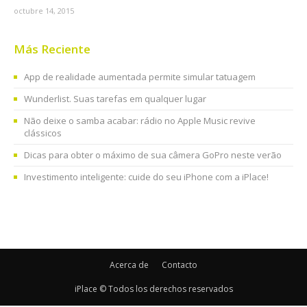
octubre 14, 2015
Más Reciente
App de realidade aumentada permite simular tatuagem
Wunderlist. Suas tarefas em qualquer lugar
Não deixe o samba acabar: rádio no Apple Music revive
clássicos
Dicas para obter o máximo de sua câmera GoPro neste verão
Investimento inteligente: cuide do seu iPhone com a iPlace!
Acerca de
Contacto
iPlace © Todos los derechos reservados