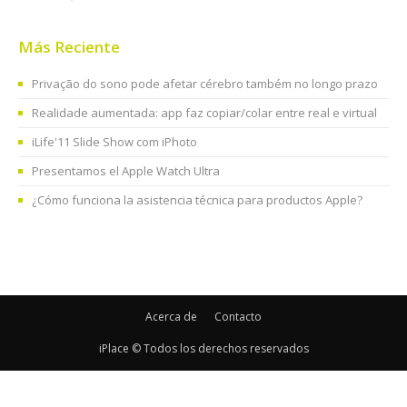
Más Reciente
Privação do sono pode afetar cérebro também no longo prazo
Realidade aumentada: app faz copiar/colar entre real e virtual
iLife'11 Slide Show com iPhoto
Presentamos el Apple Watch Ultra
¿Cómo funciona la asistencia técnica para productos Apple?
Acerca de
Contacto
iPlace © Todos los derechos reservados