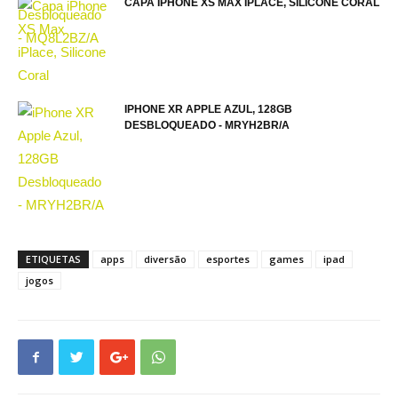
CAPA IPHONE XS MAX IPLACE, SILICONE CORAL
IPHONE XR APPLE AZUL, 128GB
DESBLOQUEADO - MRYH2BR/A
ETIQUETAS
apps
diversão
esportes
games
ipad
jogos