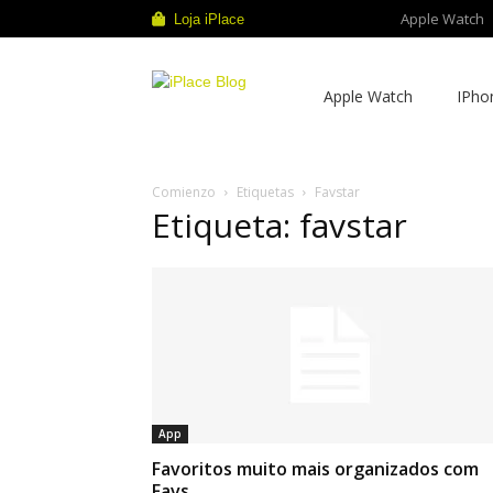
Apple Watch
Loja iPlace
iPlace
Apple Watch
IPho
Blog
Comienzo
Etiquetas
Favstar
Etiqueta: favstar
App
Favoritos muito mais organizados com
Favs