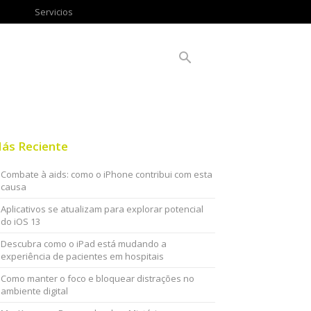
Servicios
ás Reciente
Combate à aids: como o iPhone contribui com esta
causa
Aplicativos se atualizam para explorar potencial
do iOS 13
Descubra como o iPad está mudando a
experiência de pacientes em hospitais
Como manter o foco e bloquear distrações no
ambiente digital