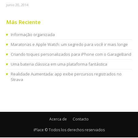
junio 20, 2014
Más Reciente
Informação organizada
Maratonas e Apple Watch: um segredo para você ir mais longe
Criando toques personalizados para iPhone com o GarageBand
Uma bateria clássica em uma plataforma fantástica
Realidade Aumentada: app exibe percursos registrados no
Strava
Acerca de
Contacto
iPlace © Todos los derechos reservados