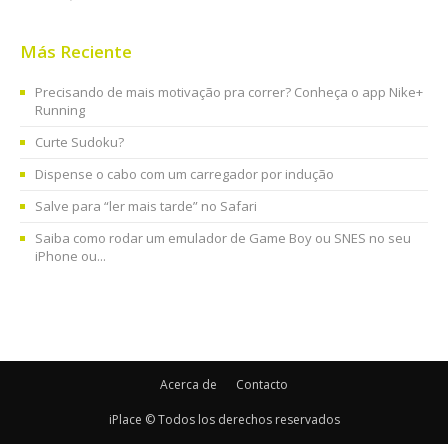
Más Reciente
Precisando de mais motivação pra correr? Conheça o app Nike+
Running
Curte Sudoku?
Dispense o cabo com um carregador por indução
Salve para “ler mais tarde” no Safari
Saiba como rodar um emulador de Game Boy ou SNES no seu
iPhone ou...
Acerca de
Contacto
iPlace © Todos los derechos reservados