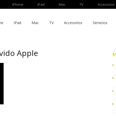
iPhone
iPad
Mac
TV
Accesorios
ne
IPad
Mac
TV
Accesorios
Servicios
vido Apple
M