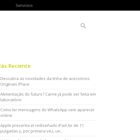
Servicios
ás Reciente
Descubra as novidades da linha de acessórios
Originais iPlace
Alimentação do futuro? Carne já pode ser feita em
laboratório
Como ler mensagens do WhatsApp sem aparecer
online
Apple presenta el rediseñado iPad Air de 11
pulgadas y, por primera vez, un...