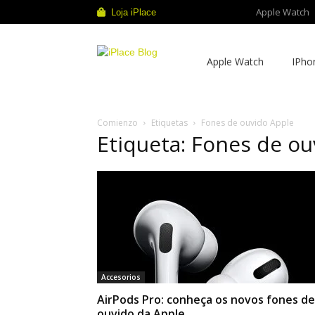
Apple Watch
Loja iPlace
iPlace
Apple Watch
IPho
Blog
Comienzo
Etiquetas
Fones de ouvido Apple
Etiqueta: Fones de ou
Accesorios
AirPods Pro: conheça os novos fones de
ouvido da Apple