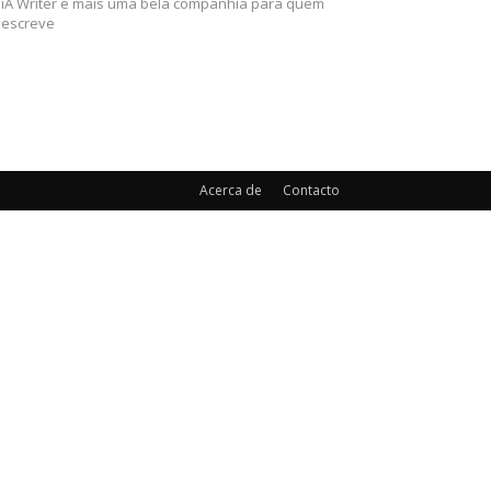
iA Writer é mais uma bela companhia para quem
escreve
Acerca de
Contacto