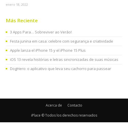
enero 18, 2022
Más Reciente
3 Apps Para… Sobreviver ao Verão!
Festa junina em casa: celebre com segurança e criatividade
Apple lanza el iPhone 15 y el iPhone 15 Plus
iOS 13 revela histórias e letras sincronizadas de suas músicas
DogHero: o aplicativo que leva seu cachorro para passear
Acerca de
Contacto
iPlace © Todos los derechos reservados