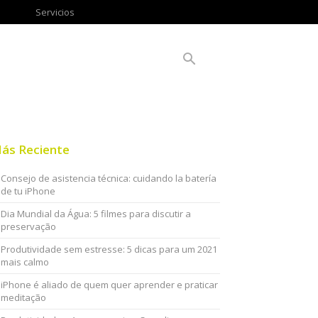
Servicios
ás Reciente
Consejo de asistencia técnica: cuidando la batería
de tu iPhone
Dia Mundial da Água: 5 filmes para discutir a
preservação
Produtividade sem estresse: 5 dicas para um 2021
mais calmo
iPhone é aliado de quem quer aprender e praticar
meditação