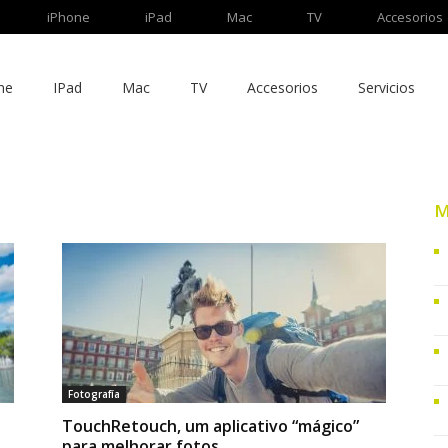
iPhone
iPad
Mac
TV
Accesorios
ne
IPad
Mac
TV
Accesorios
Servicios
M
Fotografía
TouchRetouch, um aplicativo “mágico”
para melhorar fotos