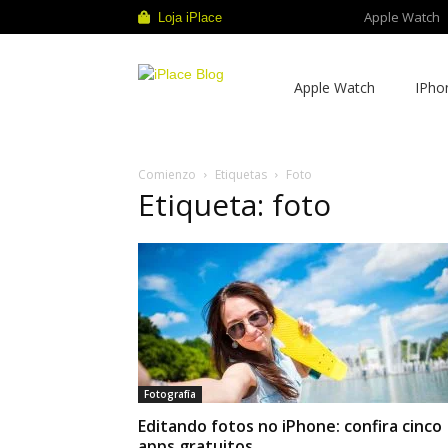
Apple Watch
Loja iPlace
iPlace
Apple Watch
IPho
Blog
Comienzo
Etiquetas
Foto
Etiqueta: foto
Fotografía
Editando fotos no iPhone: confira cinco
apps gratuitos