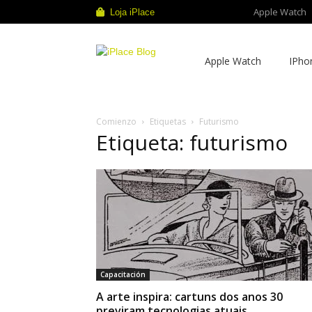
Apple Watch
Loja iPlace
iPlace
Apple Watch
IPho
Blog
Comienzo
Etiquetas
Futurismo
Etiqueta: futurismo
Capacitación
A arte inspira: cartuns dos anos 30
previram tecnologias atuais