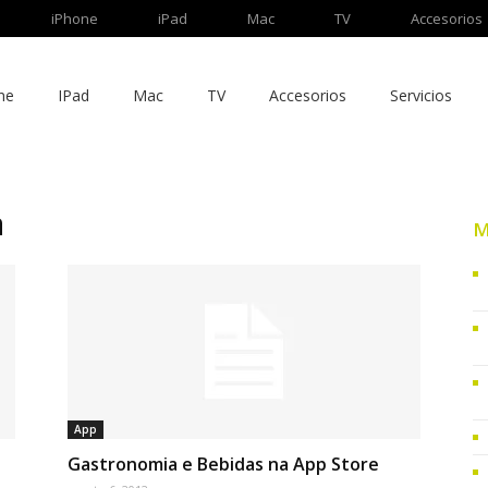
iPhone
iPad
Mac
TV
Accesorios
ne
IPad
Mac
TV
Accesorios
Servicios
a
M
App
Gastronomia e Bebidas na App Store