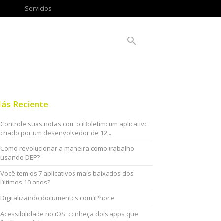
Servicios
ás Reciente
Controle suas notas com o iBoletim: um aplicativo
criado por um desenvolvedor de 12...
Como revolucionar a maneira como trabalho
usando DEP?
Você tem os 7 aplicativos mais baixados dos
últimos 10 anos?
Digitalizando documentos com iPhone
Acessibilidade no iOS: conheça dois apps que