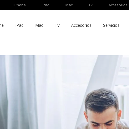
iPhone
iPad
Mac
TV
Accesorios
ne
IPad
Mac
TV
Accesorios
Servicios