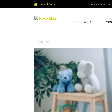
Apple Watch
Loja iPlace
iPlace
Apple Watch
IPho
Blog
Comienzo
App