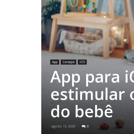
App
Consejos
iOS
App para i
estimular
do bebê
agosto 13, 2020
0