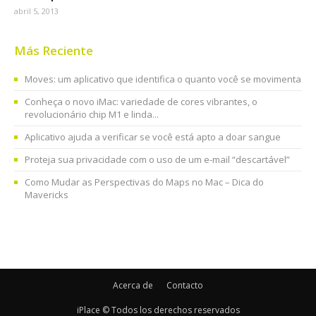
abril 5, 2013
Más Reciente
Moves: um aplicativo que identifica o quanto você se movimenta
Conheça o novo iMac: variedade de cores vibrantes, o
revolucionário chip M1 e linda...
Aplicativo ajuda a verificar se você está apto a doar sangue
Proteja sua privacidade com o uso de um e-mail “descartável”
Como Mudar as Perspectivas do Maps no Mac – Dica do
Mavericks
Acerca de
Contacto
iPlace © Todos los derechos reservados