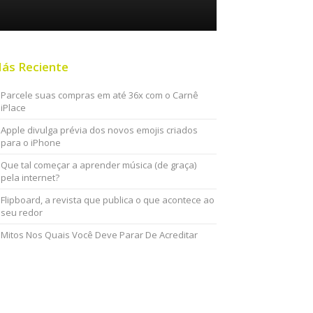
ás Reciente
Parcele suas compras em até 36x com o Carnê
iPlace
Apple divulga prévia dos novos emojis criados
para o iPhone
Que tal começar a aprender música (de graça)
pela internet?
Flipboard, a revista que publica o que acontece ao
seu redor
Mitos Nos Quais Você Deve Parar De Acreditar