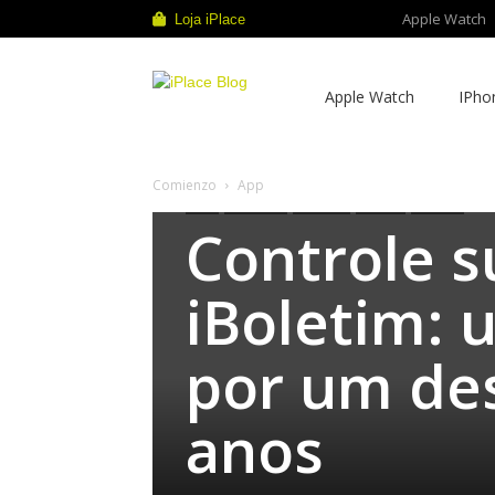
Apple Watch
Loja iPlace
iPlace
Apple Watch
IPho
Blog
Comienzo
App
App
App Store
Consejos
iPhone
Noticias
Controle s
iBoletim: 
por um de
anos