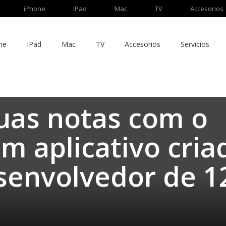
iPhone
iPad
Mac
TV
Accesorios
ne
IPad
Mac
TV
Accesorios
Servicios
uas notas com o
um aplicativo cria
senvolvedor de 1