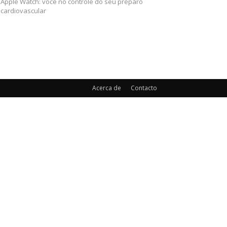
Apple Watch: você no controle do seu preparo
cardiovascular
Acerca de
Contacto