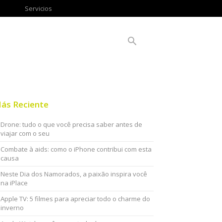
Servicios
ás Reciente
Drone: tudo o que você precisa saber antes de
viajar com o seu
Combate à aids: como o iPhone contribui com esta
causa
Neste Dia dos Namorados, a paixão inspira você
na iPlace
Apple TV: 5 filmes para apreciar todo o charme do
inverno