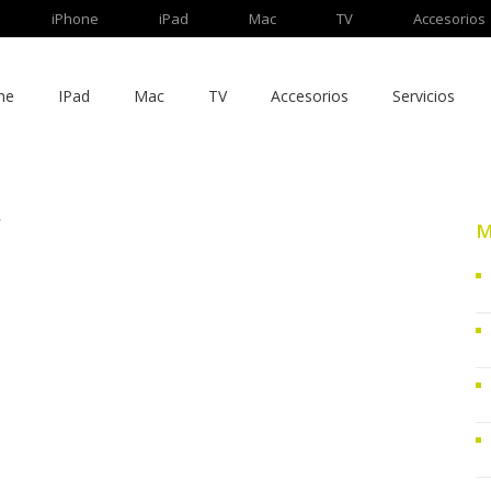
iPhone
iPad
Mac
TV
Accesorios
ne
IPad
Mac
TV
Accesorios
Servicios
r
M