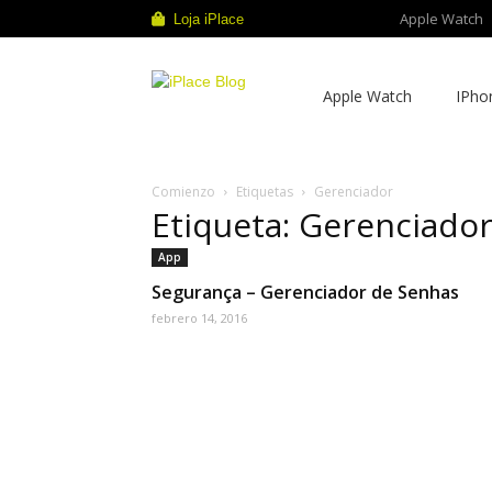
Apple Watch
Loja iPlace
iPlace
Apple Watch
IPho
Blog
Comienzo
Etiquetas
Gerenciador
Etiqueta: Gerenciado
App
Segurança – Gerenciador de Senhas
febrero 14, 2016