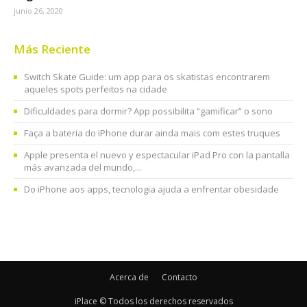
junio 26, 2020
Más Reciente
Switch Skate Guide: um app para os skatistas encontrarem
aqueles spots perfeitos na cidade
Dificuldades para dormir? App possibilita “gamificar” o sono
Faça a bateria do iPhone durar ainda mais com estes truques
Apple presenta el nuevo y espectacular iPad Pro con la pantalla
más avanzada del mundo,...
Do iPhone aos apps, tecnologia ajuda a enfrentar obesidade
Acerca de
Contacto
iPlace © Todos los derechos reservados