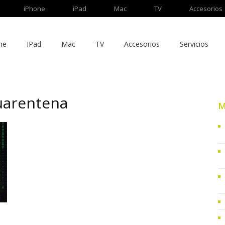
iPhone
iPad
Mac
TV
Accesorios
ne
IPad
Mac
TV
Accesorios
Servicios
quarentena
M