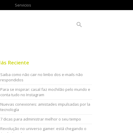
Servicios
ás Reciente
Saiba como não cair no limbo dos e-mails não
respondidos
Para se inspirar: casal faz mochilão pelo mundo e
conta tudo no Instagram
Nuevas conexiones: amistades impulsadas por la
tecnología
7 dicas para administrar melhor o seu tempo
Revolução no universo gamer: está chegando o