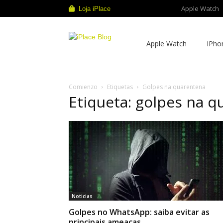
Apple Watch
Loja iPlace
iPlace
Apple Watch
IPho
Blog
Comienzo
Etiquetas
Golpes na quarentena
Etiqueta: golpes na 
Noticias
Golpes no WhatsApp: saiba evitar as
principais ameaças