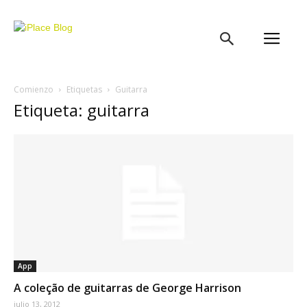
iPlace
Blog
Comienzo
Etiquetas
Guitarra
Etiqueta: guitarra
App
A coleção de guitarras de George Harrison
julio 13, 2012