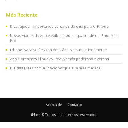
Más Reciente
Dica rápida – Importando contatos do chip para o iPhone
Novos vídeos da Apple exibem toda a qualidade do iPhone 11
Pro
iPhone: saca selfies con dos cámaras simultáneamente
Apple presenta el nuevo iPad Air más poderoso y versátil
Dia das Mães com a iPlace: porque sua mãe merece!
Acerca de
Contacto
iPlace © Todos los derechos reservados