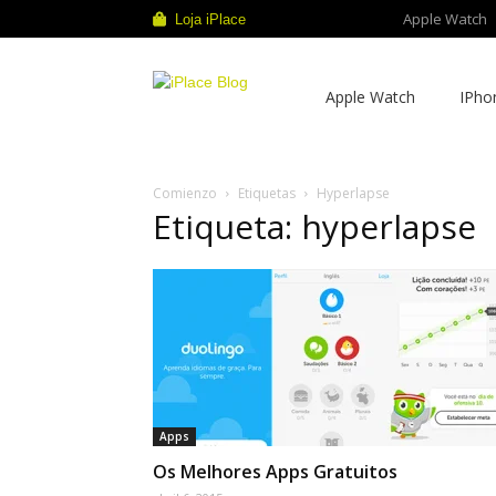
Apple Watch
Loja iPlace
iPlace
Apple Watch
IPho
Blog
Comienzo
Etiquetas
Hyperlapse
Etiqueta: hyperlapse
Apps
Os Melhores Apps Gratuitos