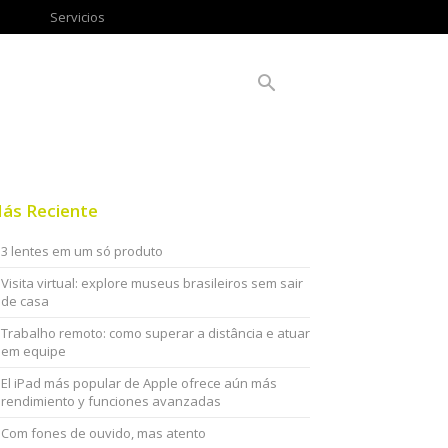
Servicios
ás Reciente
3 lentes em um só produto
Visita virtual: explore museus brasileiros sem sair
de casa
Trabalho remoto: como superar a distância e atuar
em equipe
El iPad más popular de Apple ofrece aún más
rendimiento y funciones avanzadas
Com fones de ouvido, mas atento