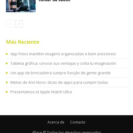
Más Reciente
App Fotos mantém imagens organizadas e bem acessíveis
Tableta gráfica: conoce sus ventajas y solta tu imaginación
Um app de brincadeira cumpre função de gente grande
Metas de Ano Novo: dicas de apps para cumprir todas
Presentamos el Apple Watch Ultra
Acerca de
Contacto
iPlace © Todos los derechos reservados