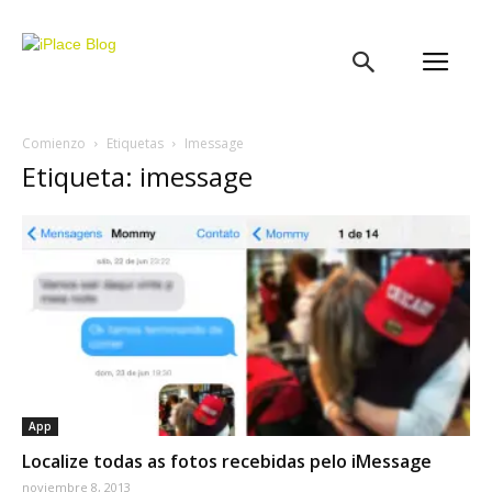
iPlace
Blog
Comienzo
Etiquetas
Imessage
Etiqueta: imessage
App
Localize todas as fotos recebidas pelo iMessage
noviembre 8, 2013