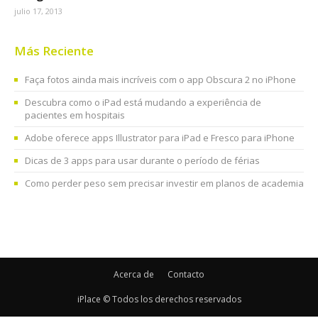
julio 17, 2013
Más Reciente
Faça fotos ainda mais incríveis com o app Obscura 2 no iPhone
Descubra como o iPad está mudando a experiência de
pacientes em hospitais
Adobe oferece apps Illustrator para iPad e Fresco para iPhone
Dicas de 3 apps para usar durante o período de férias
Como perder peso sem precisar investir em planos de academia
Acerca de
Contacto
iPlace © Todos los derechos reservados