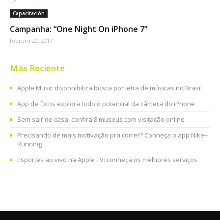
Capacitación
Campanha: “One Night On iPhone 7”
febrero 20, 2017
Más Reciente
Apple Music disponibiliza busca por letra de músicas no Brasil
App de fotos explora todo o potencial da câmera do iPhone
Sem sair de casa: confira 8 museus com visitação online
Precisando de mais motivação pra correr? Conheça o app Nike+
Running
Esportes ao vivo na Apple TV: conheça os melhores serviços