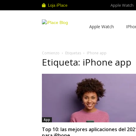
Apple Watch
Loja iPlace
iPlace
Apple Watch
IPho
Blog
Comienzo
Etiquetas
IPhone app
Etiqueta: iPhone app
App
Top 10: las mejores aplicaciones del 202
para iPhone