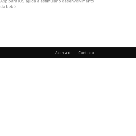
App para iOS ajuda a estimular o desenvolvimento
do bebê
Acerca de
Contacto