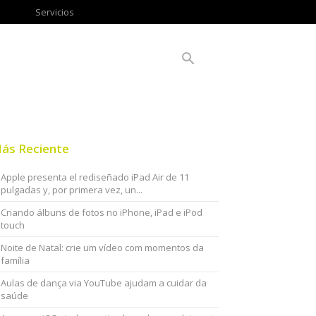
Servicios
ás Reciente
Apple presenta el rediseñado iPad Air de 11
pulgadas y, por primera vez, un...
Criando álbuns de fotos no iPhone, iPad e iPod
touch
Noite de Natal: crie um vídeo com momentos da
família
Aulas de dança via YouTube ajudam a cuidar da
saúde