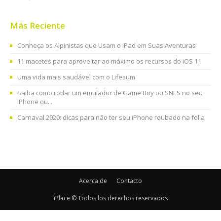
Más Reciente
Conheça os Alpinistas que Usam o iPad em Suas Aventuras
11 macetes para aproveitar ao máximo os recursos do iOS 11
Uma vida mais saudável com o Lifesum
Saiba como rodar um emulador de Game Boy ou SNES no seu
iPhone ou...
Carnaval 2020: dicas para não ter seu iPhone roubado na folia
Acerca de
Contacto
iPlace © Todos los derechos reservados