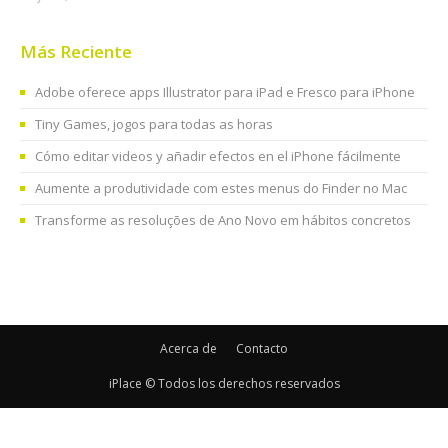
Más Reciente
Adobe oferece apps Illustrator para iPad e Fresco para iPhone
Tiny Games, jogos para todas as horas
Cómo editar videos y añadir efectos en el iPhone fácilmente
Aumente a produtividade com estes menus do Finder no Mac
Transforme as resoluções de Ano Novo em hábitos concretos
Acerca de
Contacto
iPlace © Todos los derechos reservados