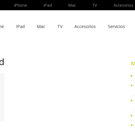
iPhone
iPad
Mac
TV
Accesorios
ne
IPad
Mac
TV
Accesorios
Servicios
ld
M