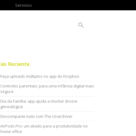
Servicios
ás Reciente
Faça uploads múltiplos no app do Dropbox
Controles parentais: para uma infância digital mais
segura
Dia da Família: app ajuda a montar árvore
genealógica
Descompacte tudo com The Unarchiver
AirPods Pro: um aliado para a produtividade no
home office