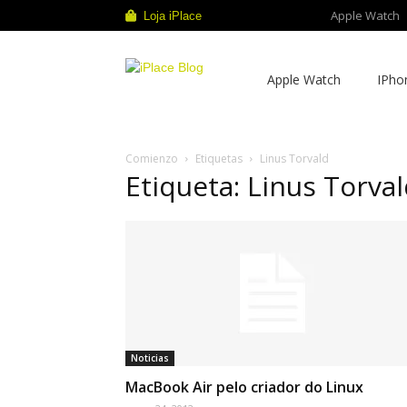
Apple Watch
Loja iPlace
iPlace
Apple Watch
IPho
Blog
Comienzo
Etiquetas
Linus Torvald
Etiqueta: Linus Torva
Noticias
MacBook Air pelo criador do Linux