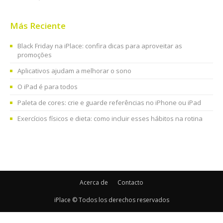
Más Reciente
Black Friday na iPlace: confira dicas para aproveitar as
promoções
Aplicativos ajudam a melhorar o sono
O iPad é para todos
Paleta de cores: crie e guarde referências no iPhone ou iPad
Exercícios físicos e dieta: como incluir esses hábitos na rotina
Acerca de
Contacto
iPlace © Todos los derechos reservados