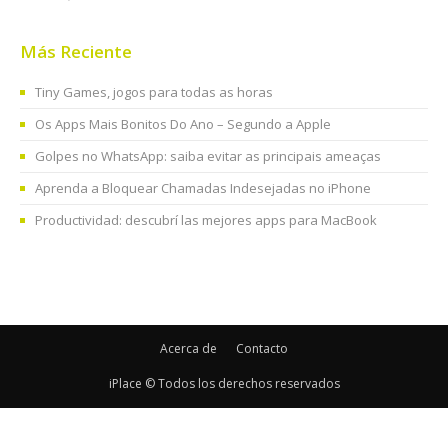
Más Reciente
Tiny Games, jogos para todas as horas
Os Apps Mais Bonitos Do Ano – Segundo a Apple
Golpes no WhatsApp: saiba evitar as principais ameaças
Aprenda a Bloquear Chamadas Indesejadas no iPhone
Productividad: descubrí las mejores apps para MacBook
Acerca de
Contacto
iPlace © Todos los derechos reservados