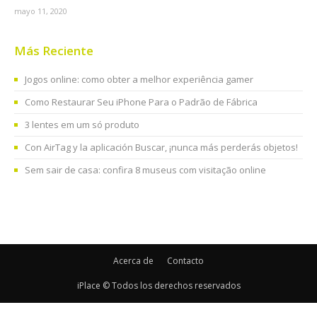
mayo 11, 2020
Más Reciente
Jogos online: como obter a melhor experiência gamer
Como Restaurar Seu iPhone Para o Padrão de Fábrica
3 lentes em um só produto
Con AirTag y la aplicación Buscar, ¡nunca más perderás objetos!
Sem sair de casa: confira 8 museus com visitação online
Acerca de
Contacto
iPlace © Todos los derechos reservados