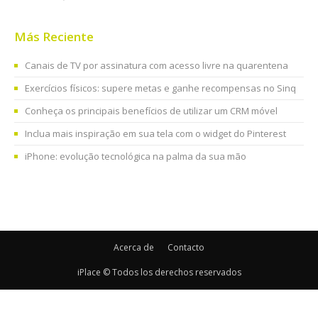
Más Reciente
Canais de TV por assinatura com acesso livre na quarentena
Exercícios físicos: supere metas e ganhe recompensas no Sinq
Conheça os principais benefícios de utilizar um CRM móvel
Inclua mais inspiração em sua tela com o widget do Pinterest
iPhone: evolução tecnológica na palma da sua mão
Acerca de
Contacto
iPlace © Todos los derechos reservados