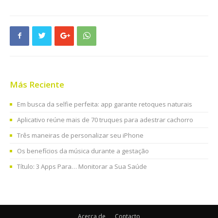
Más Reciente
Em busca da selfie perfeita: app garante retoques naturais
Aplicativo reúne mais de 70 truques para adestrar cachorro
Três maneiras de personalizar seu iPhone
Os benefícios da música durante a gestação
Título: 3 Apps Para… Monitorar a Sua Saúde
Acerca de
Contacto