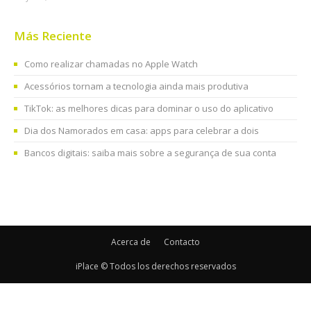
Más Reciente
Como realizar chamadas no Apple Watch
Acessórios tornam a tecnologia ainda mais produtiva
TikTok: as melhores dicas para dominar o uso do aplicativo
Dia dos Namorados em casa: apps para celebrar a dois
Bancos digitais: saiba mais sobre a segurança de sua conta
Acerca de
Contacto
iPlace © Todos los derechos reservados