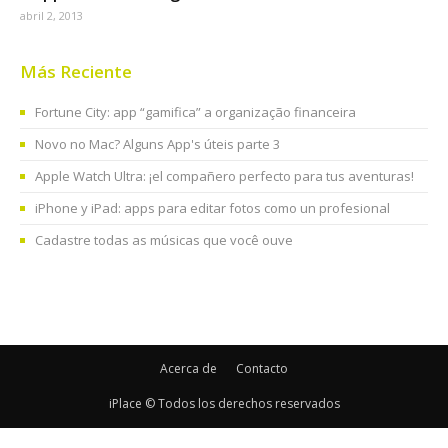
abril 2, 2013
Más Reciente
Fortune City: app “gamifica” a organização financeira
Novo no Mac? Alguns App's úteis parte 3
Apple Watch Ultra: ¡el compañero perfecto para tus aventuras!
iPhone y iPad: apps para editar fotos como un profesional
Cadastre todas as músicas que você ouve
Acerca de
Contacto
iPlace © Todos los derechos reservados