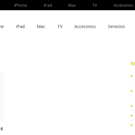
iPhone
iPad
Mac
TV
Accesorios
ne
IPad
Mac
TV
Accesorios
Servicios
M
es