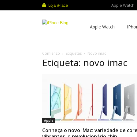
Apple Watch
Loja iPlace
iPlace
Apple Watch
IPho
Blog
Comienzo
Etiquetas
Novo imac
Etiqueta: novo imac
Apple
Conheça o novo iMac: variedade de cor
vibrantes, o revolucionário chip...