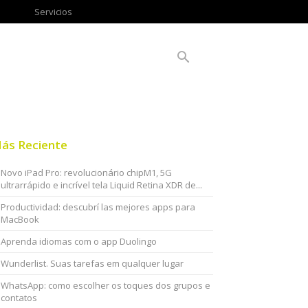
Servicios
ás Reciente
Novo iPad Pro: revolucionário chipM1, 5G
ultrarrápido e incrível tela Liquid Retina XDR de...
Productividad: descubrí las mejores apps para
MacBook
Aprenda idiomas com o app Duolingo
Wunderlist. Suas tarefas em qualquer lugar
WhatsApp: como escolher os toques dos grupos e
contatos