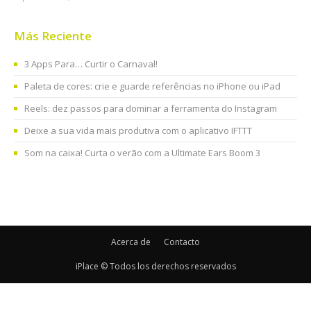
Más Reciente
3 Apps Para… Curtir o Carnaval!
Paleta de cores: crie e guarde referências no iPhone ou iPad
Reels: dez passos para dominar a ferramenta do Instagram
Deixe a sua vida mais produtiva com o aplicativo IFTTT
Som na caixa! Curta o verão com a Ultimate Ears Boom 3
Acerca de
Contacto
iPlace © Todos los derechos reservados